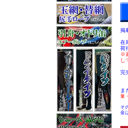
掲
在
荷
※
し
完
ま
量
そ
金