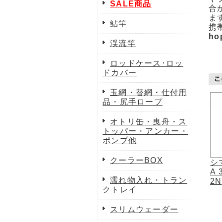
SALE商品
合
ま
鮎竿
携
ho
渓流竿
ロッドケース･ロッ
ドカバー
玉網・替網・仕付用
品・尻手ロープ
オトリ缶・曳舟・ス
トッパー・アンカー・
ポンプ他
クーラーBOX
シ
A
濡れ物入れ・トラン
2N
クトレイ
スリムウェーダー