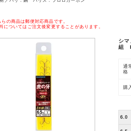
素材／ハリ：鋼 ハリス：フロロカーボン
ちらの商品は郵便対応商品です。
送料についてはご注文後変更することがあります。
シマ
組 R
通
格
購
6.0