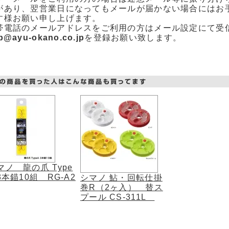
があり、翌営業日になってもメールが届かない場合にはお
す様お願い申し上げます。
帯電話のメールアドレスをご利用の方はメール設定にて受
p@ayu-okano.co.jp
を登録お願い致します。
マノ 龍の爪 Type
 3本錨10組 RG-A2
シマノ 鮎・回転仕掛
巻R（2ヶ入） 替ス
プール CS-311L