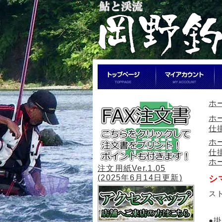
ホ
ホ
仕
ホ
仕
ホ
注文用紙Ver.1.05
(2025年6月14日更新)
シ
ス
●