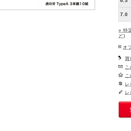
6.5
7.0
» 
ど)
オ
買
こ
こ
レ
レ