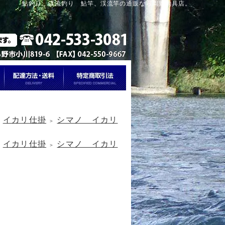
鮎釣り、渓流釣り 鮎竿、渓流竿の通販なら岡野釣具店。
イカリ仕掛
シマノ イカリ
＞
＞
イカリ仕掛
シマノ イカリ
＞
＞