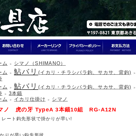
ーム
シマノ（SHIMANO）
＞
鮎バリ
ーム
(イカリ・チラシバラ鈎、サカサ、背鈎)
＞
掛
鮎バリ
ーム
(イカリ・チラシバラ鈎、サカサ、背鈎)
＞
掛
3本錨
＞
ーム
イカリ仕掛け
シマノ
＞
＞
マノ 虎の牙 TypeA 3本錨10組 RG-A12N
トレート鈎先形状で掛かりが早い!
掛かりが早い鈎先形状