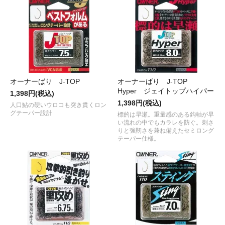
オーナーばり J-TOP
オーナーばり J-TOP
Hyper ジェイトップハイパー
1,398円(税込)
1,398円(税込)
人口鮎の硬いウロコも突き貫くロン
グテーパー設計
標的は早瀬。重量感のある鈎軸が早
い流れの中でもカラレを防ぐ。刺さ
りと強靭さを兼ね備えたセミロング
テーパー仕様。