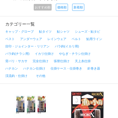
おすすめ順
価格順
新着順
カテゴリー一覧
キャップ・グローブ
鮎タイツ
鮎シャツ
シューズ・鮎タビ
ベスト
アンダーウェア
レインウェア
ベルト
鮎用ライン
目印・ジョインター・リリアン
バラ鈎(イカリ用)
バラ鈎(チラシ用)
イカリ仕掛け
やなぎ・チラシ仕掛け
背バリ・サカサ
完全仕掛け
張替仕掛け
天上糸仕掛
ハナカン
ハナカン仕掛け
仕掛ケース・仕掛巻き
針巻き器
渓流鈎・仕掛け
その他