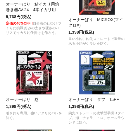
オーナーばり 鮎イカリ用鈎
巻き器AV-24 4本イカリ用
9,768円(税込)
オーナーばり MICROX(マイ
定価の40%OFF!!
自分流の仕掛けづ
クロX)
くりに挑戦!好みの太さや硬さのハ
1,398円(税込)
リスでイカリ鈎仕掛けを作ろう。
重い小鈎。鈎先ストレートで重量の
ある小鈎がケラレを防ぐ。
オーナーばり 忍
オーナーばり タフ TaFF
1,398円(税込)
1,398円(税込)
引き釣り専用。強いアタリのバレを
鈎先ストレートの攻撃型早掛りタイ
防ぐ。
プ。瀬、チャラ、トロ、オールラウ
ンドに対応。