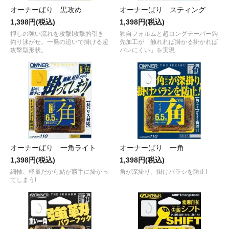
オーナーばり 黒攻め
オーナーばり スティング
1,398円(税込)
1,398円(税込)
押しの強い流れを攻撃!攻撃的引き
独自フォルムと超ロングテーパー鈎
釣り泳がせ。一発の追いで掛ける超
先加工が「触れれば掛かる掛かれば
攻撃型形状。
バレにくい」を実現
オーナーばり 一角ライト
オーナーばり 一角
1,398円(税込)
1,398円(税込)
細軸、軽量だから鮎が勝手に掛かっ
角が深掛り、掛けバラシを防止!
てしまう!