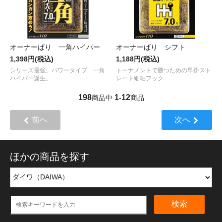
オーナーばり 一角ハイパー
オーナーばり シフト
1,398円(税込)
1,188円(税込)
シリーズ最強、パワータイプ 一角
トーナメントで勝つための早掛スト
ハイパー誕生。
レート細軸フック
198
1
12
商品中
-
商品
前へ
次へ
ほかの商品を探す
検索