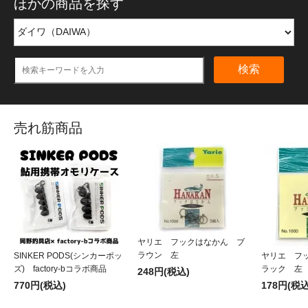
ほかの商品を探す
検索
売れ筋商品
ヤリエ フックはなかん ブ
ラウン 左
SINKER PODS(シンカーポッ
ヤリエ フ
ズ) factory-bコラボ商品
ラック 左
248円(税込)
770円(税込)
178円(税込