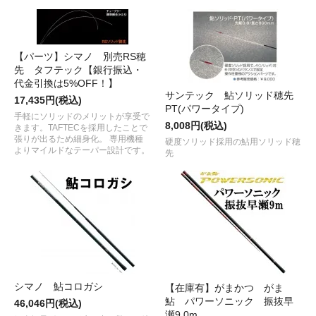
【パーツ】シマノ 別売RS穂
先 タフテック【銀行振込・
代金引換は5%OFF！】
サンテック 鮎ソリッド穂先
17,435円(税込)
PT(パワータイプ)
手軽にソリッドのメリットが享受で
8,008円(税込)
きます。TAFTECを採用したことで
張りが出るため細身化。 専用機種
硬度ソリッド採用の鮎用ソリッド穂
よりマイルドなテーパー設計です。
先
シマノ 鮎コロガシ
【在庫有】がまかつ がま
鮎 パワーソニック 振抜早
46,046円(税込)
瀬9.0m