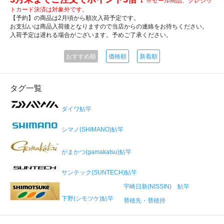
※セール商品、クレジッ
トカード決済は対象外です。
【予約】の商品は2月頃から順次入荷予定です。
お支払いは商品入荷後となりますので当店からの連絡をお待ちください。
入荷予定は遅れる場合がございます。予めご了承ください。
おすすめ順
価格順
新着順
タグ一覧
ダイワ鮎竿
シマノ(SHIMANO)鮎竿
がまかつ(gamakatsu)鮎竿
サンテック(SUNTECH)鮎竿
宇崎日新(NISSIN) 鮎竿
下野(シモツケ)鮎竿
替穂先・替穂持